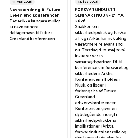
11. maj 2026
13. feb 2026
Navneændring til Future
FORSVARSINDUSTRI
Greenland konferencen
SEMINAR I NUUK - 21. MAJ
2026
Det er ikke længere muligt
Snakken om
at navneændre
sikkerhedspolitik og forsvar
deltagernavn til Future
af- og i Arktis har nok aldrig
Greenland konferencen.
været mere relevant end
nu. Torsdag d. 21. maj 2026
inviterer vores
samarbejdspartner, DI, til
konference om forsvaret og
sikkerheden i Arktis.
Konferencen afholdes i
Nuuk, og ligger i
forlængelse af Future
Greenland
erhvervskonferencen.
Konferencen giver en
dybdegående indsigt i
sikkerhedspolitikkens
implikationer i Arktis,
forsvarsindustriens rolle og