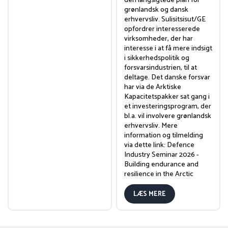
den langsigtede plan for
grønlandsk og dansk
erhvervsliv. Sulisitsisut/GE
opfordrer interesserede
virksomheder, der har
interesse i at få mere indsigt
i sikkerhedspolitik og
forsvarsindustrien, til at
deltage. Det danske forsvar
har via de Arktiske
Kapacitetspakker sat gang i
et investeringsprogram, der
bl.a. vil involvere grønlandsk
erhvervsliv. Mere
information og tilmelding
via dette link: Defence
Industry Seminar 2026 -
Building endurance and
resilience in the Arctic
LÆS MERE