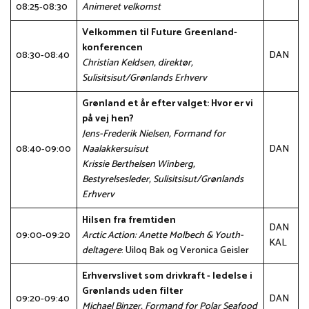
08:25-08:30
Animeret velkomst
Velkommen til Future Greenland-
konferencen
08:30-08:40
DAN
Christian Keldsen, direktør,
Sulisitsisut/Grønlands Erhverv
Grønland et år efter valget: Hvor er vi
på vej hen?
Jens-Frederik Nielsen, Formand for
08:40-09:00
Naalakkersuisut
DAN
Krissie Berthelsen Winberg,
Bestyrelsesleder, Sulisitsisut/Grønlands
Erhverv
Hilsen fra fremtiden
DAN
09:00-09:20
Arctic Action: Anette Molbech & Youth-
KAL
deltagere
: Uiloq Bak og Veronica Geisler
Erhvervslivet som drivkraft - ledelse i
Grønlands uden filter
09:20-09:40
DAN
Michael Binzer, Formand for Polar Seafood