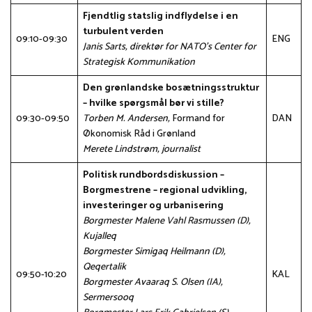
Fjendtlig statslig indflydelse i en
turbulent verden
09:10-09:30
ENG
Janis Sarts, direktør for NATO's Center for
Strategisk Kommunikation
Den grønlandske bosætningsstruktur
– hvilke spørgsmål bør vi stille?
09:30-09:50
Torben M. Andersen,
Formand for
DAN
Økonomisk Råd i Grønland
Merete Lindstrøm, journalist
Politisk rundbordsdiskussion –
Borgmestrene – regional udvikling,
investeringer og urbanisering
Borgmester Malene Vahl Rasmussen (D),
Kujalleq
Borgmester Simigaq Heilmann (D),
Qeqertalik
09:50-10:20
KAL
Borgmester Avaaraq S. Olsen (IA),
Sermersooq