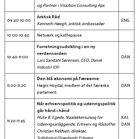
og Partner i Visiobox Consulting Aps
Arktisk Råd
09:40-10:00
ENG
Kenneth Høegh, arktisk ambassadør
10:00-10:40
Netværk og kaffepause
Forretningsudvikling i en ny
verdensorden
10:40-11:00
DAN
Lars Sandahl Sørensen, CEO, Dansk
Industri (DI)
Den blå økonomi på Færøerne
11:00-11:20
Høgni Hoydal, medlem af det færøske
DAN
parlament
Når erhvervspolitik og udenrigspolitik
går hånd i hånd
Múte B. Egede, Naalakkersuisoq for
KAL
11:20-11:45
Udenrigsanliggende, Erhverv og Råstoffer
DAN
Christian Keldsen, direktør,
Sulisitsisut/Grønlands Erhverv