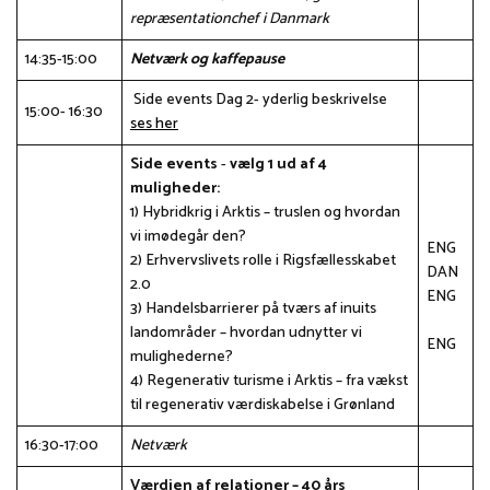
repræsentationchef i Danmark
14:35-15:00
Netværk og kaffepause
Side events Dag 2- yderlig beskrivelse
15:00- 16:30
ses her
Side events
-
vælg 1 ud af 4
muligheder:
1) Hybridkrig i Arktis – truslen og hvordan
vi imødegår den?
ENG
2) Erhvervslivets rolle i Rigsfællesskabet
DAN
2.0
ENG
3) Handelsbarrierer på tværs af inuits
landområder – hvordan udnytter vi
ENG
mulighederne?
4) Regenerativ turisme i Arktis – fra vækst
til regenerativ værdiskabelse i Grønland
16:30-17:00
Netværk
Værdien af relationer – 40 års