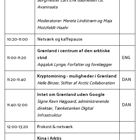
Borgmester Lars Erik Gabrielsen (S),
Avannaata
Moderatorer: Merete Lindstrøm og Maja
Motzfeldt-Haahr
10:20-11:00
Netværk og kaffepause
Grønland i centrum af den arktiske
11:00-11:20
strid
ENG
Aqqaluk Lynge, Forfatter og forelægger
Kryptomining - muligheder i Grønland
11:20-11:40
DAN
Helle Binzer, Stifter af Arctic Collaboration
Intet om Grønland uden Google
Signe Ravn Højgaard, administrerende
11:40-12:00
DAN
direktør, Tænketanken Digital
Infrastruktur
12:00-13:20
F
rokost & netværk
Kina i Arktis