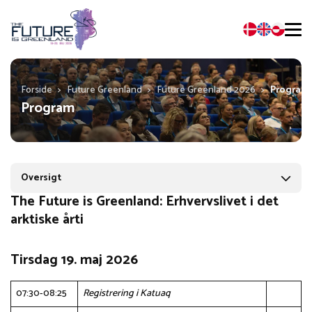
Forside
>
Future Greenland
>
Future Greenland 2026
>
Program
Program
Oversigt
The Future is Greenland: Erhvervslivet i det
arktiske årti
Tirsdag 19. maj 2026
07:30-08:25
Registrering i Katuaq