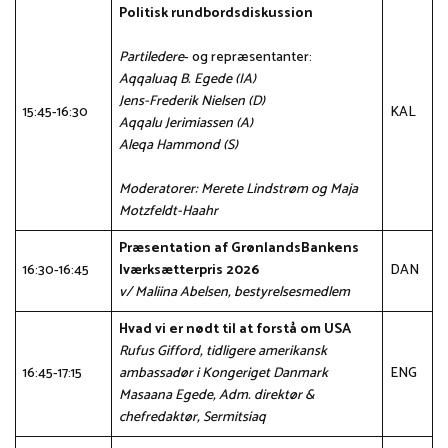
Politisk rundbordsdiskussion
Partiledere
- og repræsentanter:
Aqqaluaq B. Egede (IA)
Jens-Frederik Nielsen (D)
15:45-16:30
KAL
Aqqalu Jerimiassen (A)
Aleqa Hammond (S)
Moderatorer: Merete Lindstrøm og Maja
Motzfeldt-Haahr
Præsentation af GrønlandsBankens
16:30-16:45
Iværksætterpris 2026
DAN
v/ Maliina Abelsen, bestyrelsesmedlem
Hvad vi er nødt til at forstå om USA
Rufus Gifford, tidligere amerikansk
16:45-17:15
ambassadør i Kongeriget Danmark
ENG
Masaana Egede, Adm. direktør &
chefredaktør, Sermitsiaq