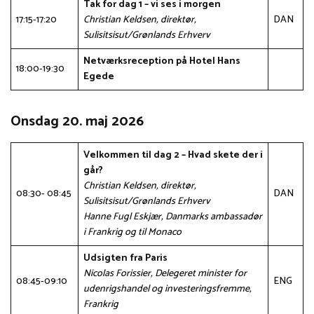
Tak for dag 1 – vi ses i morgen
17:15-17:20
Christian Keldsen, direktør,
DAN
Sulisitsisut/Grønlands Erhverv
Netværksreception på Hotel Hans
18:00-19:30
Egede
Onsdag 20. maj 2026
Velkommen til dag 2 – Hvad skete der i
går?
Christian Keldsen, direktør,
08:30- 08:45
DAN
Sulisitsisut/Grønlands Erhverv
Hanne Fugl Eskjær, Danmarks ambassadør
i Frankrig og til Monaco
Udsigten fra Paris
Nicolas Forissier, Delegeret minister for
08:45-09:10
ENG
udenrigshandel og investeringsfremme,
Frankrig