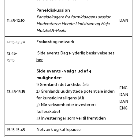
Paneldiskussion
Paneldeltagere fra formiddagens session
11:45-12:10
DAN
Moderatorer: Merete Lindstrøm og Maja
Motzfeldt-Haahr
12:15-13:30
Frokost
og netværk
13.45-
Side events Dag 1- yderlig beskrivelse
ses
15:15
her
Side events
-
vælg 1 ud af 4
muligheder:
1) Grønland i det arktiske årti
ENG
13:45-15:15
2) Grønlands uudnyttede potentiale inden
DAN
for kunstig intelligens (AI)
DAN
3) Når virksomheder investerer i
ENG
fællesskabet
4) Investeringer som vej til fremtiden
15:15-15:45
Netværk og kaffepause