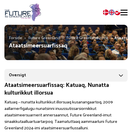
Forside
>
Future Greenland
>
Future Greenland 2024
>
Ataatsim
Ataatsimeersuarfissaq
Oversigt
Ataatsimeersuarfissaq: Katuaq, Nunatta
kulturikkut illorsua
Katuaq – nunatta kulturikkut illorsuaq kusanangaartoq, 2009
aallarnerfigalugu nunatsinni inuussutissarsiornikkut
ataatsimeersuarnerit annersaannut, Future Greenland-imut
sinaakkutaalluartuartarpoq. Taamatuttaaq aammaarluni Future
Greenland 2024-imi ataatsimeersuarfiussalluni.