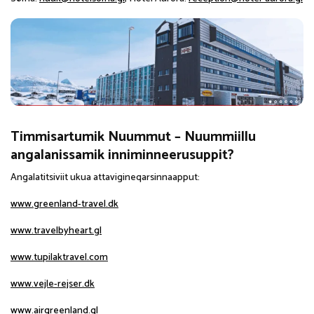
Timmisartumik Nuummut – Nuummiillu
angalanissamik inniminneerusuppit?
Angalatitsiviit ukua attavigineqarsinnaapput:
www.greenland-travel.dk
www.travelbyheart.gl
www.tupilaktravel.com
www.vejle-rejser.dk
www.airgreenland.gl