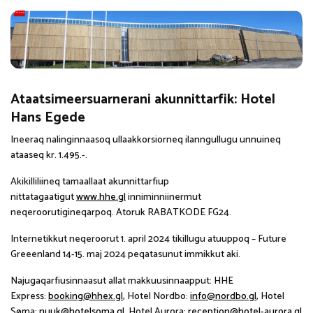
Ataatsimeersuarnerani akunnittarfik: Hotel
Hans Egede
Ineeraq nalinginnaasoq ullaakkorsiorneq ilanngullugu unnuineq
ataaseq kr. 1.495.-.
Akikilliliineq tamaallaat akunnittarfiup
nittatagaatigut
www.hhe.gl
inniminniinermut
neqeroorutigineqarpoq. Atoruk RABATKODE FG24.
Internetikkut neqeroorut 1. april 2024 tikillugu atuuppoq – Future
Greeenland 14-15. maj 2024 peqatasunut immikkut aki.
Najugaqarfiusinnaasut allat makkuusinnaapput: HHE
Express:
booking@hhex.gl
, Hotel Nordbo:
info@nordbo.gl
, Hotel
Søma:
nuuk@hotelsoma.gl
, Hotel Aurora:
reception@hotel-aurora.gl