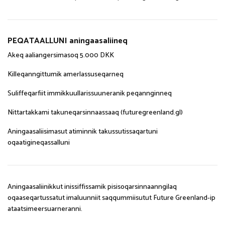
PEQATAALLUNI aningaasaliineq
Akeq aaliangersimasoq 5.000 DKK
Killeqanngittumik amerlassuseqarneq
Suliffeqarfiit immikkuullarissuuneranik peqannginneq
Nittartakkami takuneqarsinnaassaaq (futuregreenland.gl)
Aningaasaliisimasut atiminnik takussutissaqartuni
oqaatigineqassalluni
Aningaasaliinikkut inissiffissamik pisisoqarsinnaanngilaq
oqaaseqartussatut imaluunniit saqqummiisutut Future Greenland-ip
ataatsimeersuarneranni.