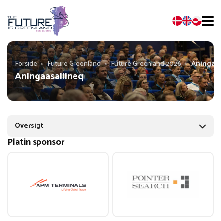
Forside
>
Future Greenland
>
Future Greenland 2026
>
Aningaas
Aningaasaliineq
Oversigt
Platin sponsor