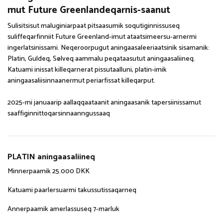
mut Future Greenlandeqarnis-saanut
Sulisitsisut maluginiarpaat pitsaasumik soqutiginnissuseq
suliffeqarfinniit Future Greenland-imut ataatsimeersu-arnermi
ingerlatsinissami. Neqeroorpugut aningaasaleeriaatsinik sisamanik:
Platin, Guldeq, Sølveq aammalu peqataasutut aningaasaliineq.
Katuami inissat killeqarnerat pissutaalluni, platin-imik
aningaasaliisinnaanermut periarfissat killeqarput.
2025-mi januaarip aallaqqaataanit aningaasanik tapersiinissamut
saaffiginnittoqarsinnaanngussaaq
PLATIN aningaasaliineq
Minnerpaamik 25.000 DKK
Katuami paarlersuarmi takussutissaqarneq
Annerpaamik amerlassuseq 7-marluk