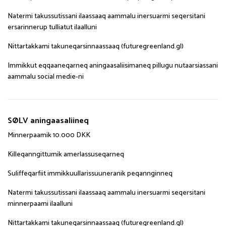
Natermi takussutissani ilaassaaq aammalu inersuarmi seqersitani
ersarinnerup tulliatut ilaalluni
Nittartakkami takuneqarsinnaassaaq (futuregreenland.gl)
Immikkut eqqaaneqarneq aningaasaliisimaneq pillugu nutaarsiassani
aammalu social medie-ni
SØLV aningaasaliineq
Minnerpaamik 10.000 DKK
Killeqanngittumik amerlassuseqarneq
Suliffeqarfiit immikkuullarissuuneranik peqannginneq
Natermi takussutissani ilaassaaq aammalu inersuarmi seqersitani
minnerpaami ilaalluni
Nittartakkami takuneqarsinnaassaaq (futuregreenland.gl)