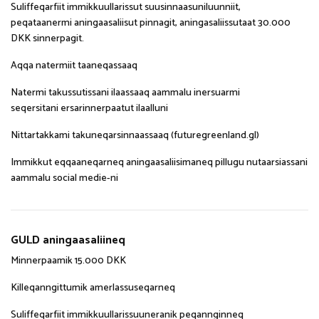
Suliffeqarfiit immikkuullarissut suusinnaasuniluunniit,
peqataanermi aningaasaliisut pinnagit, aningasaliissutaat 30.000
DKK sinnerpagit.
Aqqa natermiit taaneqassaaq
Natermi takussutissani ilaassaaq aammalu inersuarmi
seqersitani ersarinnerpaatut ilaalluni
Nittartakkami takuneqarsinnaassaaq (futuregreenland.gl)
Immikkut eqqaaneqarneq aningaasaliisimaneq pillugu nutaarsiassani
aammalu social medie-ni
GULD aningaasaliineq
Minnerpaamik 15.000 DKK
Killeqanngittumik amerlassuseqarneq
Suliffeqarfiit immikkuullarissuuneranik peqannginneq